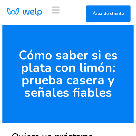
Área de cliente
Cómo saber si es
plata con limón:
prueba casera y
señales fiables