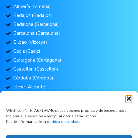
Almería (Almería)
Badajoz (Badajoz)
Badalona (Barcelona)
Barcelona (Barcelona)
Bilbao (Vizcaya)
Cádiz (Cádiz)
Cartagena (Cartagena)
Castellón (Castellón)
Córdoba (Córdoba)
Elche (Alicante)
Fuenlabrada (Madrid)
Granada (Granada)
WELP con N.I.F. A67194746 utiliza cookies propias y de terceros para
Hospitalet (Barcelona)
mejorar sus servicios y recopilar datos estadísticos.
Puede informarse de la
política de cookies.
Jerez (Cádiz)