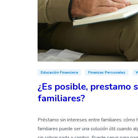
Educación Financiera
Finanzas Personales
W
¿Es posible, prestamo s
familiares?
Préstamo sin intereses entre familiares: cómo 
familiares puede ser una solución útil cuando a
sin cobrar nada a cambio. Puede servir para paga