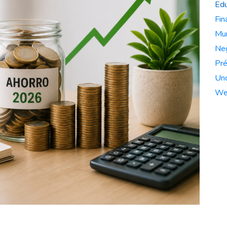
Edu
Fin
Mun
Ne
Pré
Unc
We