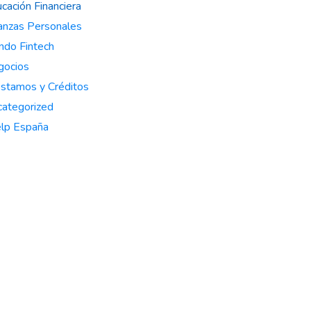
cación Financiera
anzas Personales
do Fintech
gocios
stamos y Créditos
ategorized
lp España