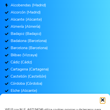
Alcobendas (Madrid)
Alcorcón (Madrid)
Alicante (Alicante)
Almería (Almería)
Badajoz (Badajoz)
Badalona (Barcelona)
Barcelona (Barcelona)
Bilbao (Vizcaya)
Cádiz (Cádiz)
Cartagena (Cartagena)
Castellón (Castellón)
Córdoba (Córdoba)
Elche (Alicante)
Fuenlabrada (Madrid)
Granada (Granada)
WELP con N.I.F. A67194746 utiliza cookies propias y de terceros para