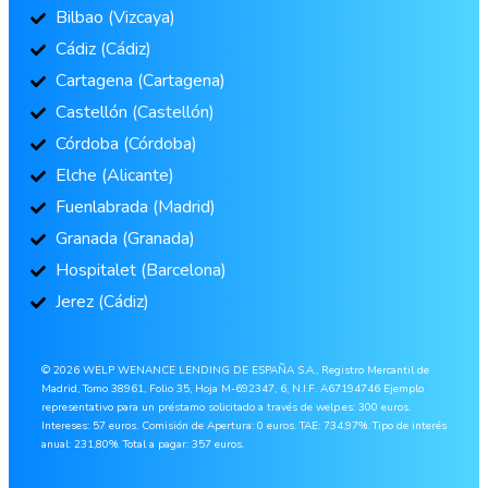
Bilbao (Vizcaya)
Cádiz (Cádiz)
Cartagena (Cartagena)
Castellón (Castellón)
Córdoba (Córdoba)
Elche (Alicante)
Fuenlabrada (Madrid)
Granada (Granada)
Hospitalet (Barcelona)
Jerez (Cádiz)
© 2026 WELP WENANCE LENDING DE ESPAÑA S.A., Registro Mercantil de
Madrid, Tomo 38961, Folio 35, Hoja M-692347, 6, N.I.F. A67194746 Ejemplo
representativo para un préstamo solicitado a través de welp.es: 300 euros.
Intereses: 57 euros. Comisión de Apertura: 0 euros. TAE: 734,97%. Tipo de interés
anual: 231,80%. Total a pagar: 357 euros.