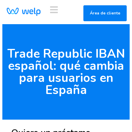
Área de cliente
Trade Republic IBAN
español: qué cambia
para usuarios en
España