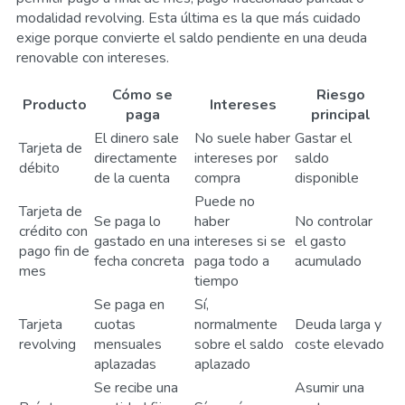
modalidad revolving. Esta última es la que más cuidado
exige porque convierte el saldo pendiente en una deuda
renovable con intereses.
Cómo se
Riesgo
Producto
Intereses
paga
principal
El dinero sale
No suele haber
Gastar el
Tarjeta de
directamente
intereses por
saldo
débito
de la cuenta
compra
disponible
Puede no
Tarjeta de
Se paga lo
haber
No controlar
crédito con
gastado en una
intereses si se
el gasto
pago fin de
fecha concreta
paga todo a
acumulado
mes
tiempo
Se paga en
Sí,
Tarjeta
cuotas
normalmente
Deuda larga y
revolving
mensuales
sobre el saldo
coste elevado
aplazadas
aplazado
Se recibe una
Asumir una