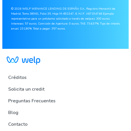
© 2026 WELP WENANCE LENDING DE ESPAÑA S.A., Registro Mercantil de
Madrid, Tomo 38961, Folio 35, Hoja M-692347, 6, N.I.F. A67194746 Ejemplo
representativo para un préstamo solicitado a través de welp.es: 300 euros.
Intereses: 57 euros. Comisión de Apertura: 0 euros. TAE: 734,97%. Tipo de interés
anual: 231,80%. Total a pagar: 357 euros.
Créditos
Solicita un credit
Preguntas Frecuentes
Blog
Contacto