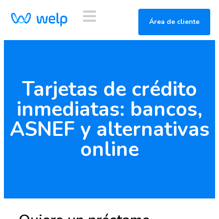
Área de cliente
Tarjetas de crédito
inmediatas: bancos,
ASNEF y alternativas
online