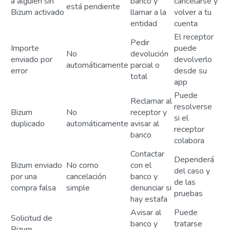
a alguien sin
banco y
cancelarse y
está pendiente
Bizum activado
llamar a la
volver a tu
entidad
cuenta
El receptor
Pedir
Importe
puede
No
devolución
enviado por
devolverlo
automáticamente
parcial o
error
desde su
total
app
Puede
Reclamar al
resolverse
Bizum
No
receptor y
si el
duplicado
automáticamente
avisar al
receptor
banco
colabora
Contactar
Dependerá
Bizum enviado
No como
con el
del caso y
por una
cancelación
banco y
de las
compra falsa
simple
denunciar si
pruebas
hay estafa
Avisar al
Puede
Solicitud de
banco y
tratarse
Bizum