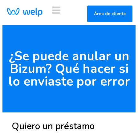
Área de cliente
¿Se puede anular un
Bizum? Qué hacer si
lo enviaste por error
Quiero un préstamo