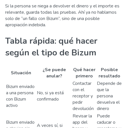
Si la persona se niega a devolver el dinero y el importe es
relevante, guarda todas las pruebas. Ahí ya no hablamos
solo de “un fallo con Bizum”, sino de una posible
apropiación indebida.
Tabla rápida: qué hacer
según el tipo de Bizum
¿Se puede
Qué hacer
Posible
Situación
anular?
primero
resultado
Contactar
Depende de
Bizum enviado
con el
que la
a una persona
No, si ya está
receptor y
persona
con Bizum
confirmado
pedir
devuelva el
activo
devolución
dinero
Revisar la
Puede
Bizum enviado
app del
caducar o
A veces sí, si