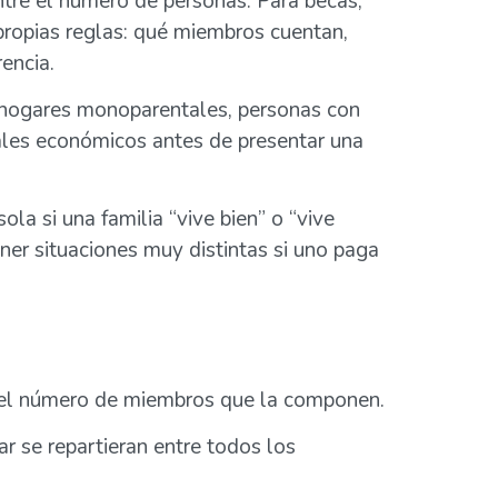
entre el número de personas. Para becas,
propias reglas: qué miembros cuentan,
encia.
, hogares monoparentales, personas con
rales económicos antes de presentar una
ola si una familia “vive bien” o “vive
ner situaciones muy distintas si uno paga
tre el número de miembros que la componen.
r se repartieran entre todos los