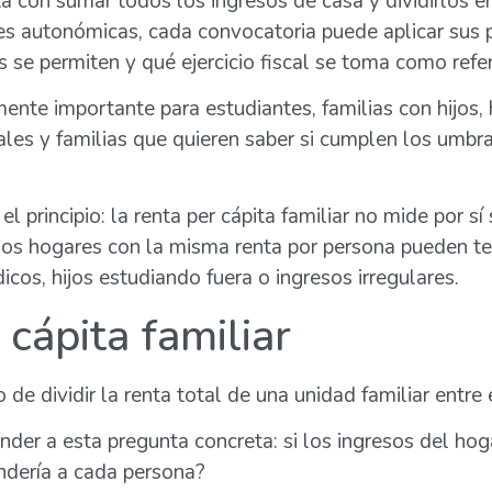
ta con sumar todos los ingresos de casa y dividirlos 
nes autonómicas, cada convocatoria puede aplicar sus 
 se permiten y qué ejercicio fiscal se toma como refer
ente importante para estudiantes, familias con hijos
iales y familias que quieren saber si cumplen los umb
principio: la renta per cápita familiar no mide por sí s
. Dos hogares con la misma renta por persona pueden te
icos, hijos estudiando fuera o ingresos irregulares.
 cápita familiar
ado de dividir la renta total de una unidad familiar en
der a esta pregunta concreta: si los ingresos del hoga
ndería a cada persona?