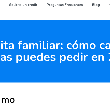
Solicita un credit
Preguntas Frecuentes
Blog
ita familiar: cómo ca
as puedes pedir en
amo