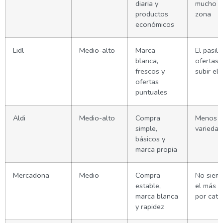
diaria y
mucho d
productos
zona
económicos
Lidl
Medio-alto
Marca
El pasill
blanca,
ofertas 
frescos y
subir el 
ofertas
puntuales
Aldi
Medio-alto
Compra
Menos
simple,
variedad
básicos y
marca propia
Mercadona
Medio
Compra
No siem
estable,
el más b
marca blanca
por cate
y rapidez