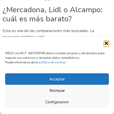
¿Mercadona, Lidl o Alcampo:
cuál es más barato?
Esta es una de las comparaciones más buscadas. La
respuesta práctica sería:
Alcampo
suele ser más competitivo para compra
grande, despensa, packs y productos de marca blanca.
WELP con N.I.F. A67194746 utiliza cookies propias y de terceros para
mejorar sus servicios y recopilar datos estadísticos.
Lidl
puede salir muy bien en marca propia, frescos
Puede informarse de la
política de cookies.
concretos y ofertas, pero hay más riesgo de compra
impulsiva.
Mercadona
no siempre es el más barato, pero ofrece
Acceptar
estabilidad, rapidez y una cesta fácil de controlar.
Si quieres ahorrar al máximo, lo ideal no es casarte con una
Rechazar
sola cadena. Lo más eficaz suele ser combinar:
Configuracion
Alcampo o Family Cash para compra grande.
Lidl o Aldi para básicos y marca propia.