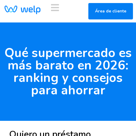
Área de cliente
Qué supermercado es
más barato en 2026:
ranking y consejos
para ahorrar
Quiero un préstamo