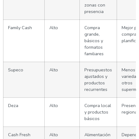
zonas con
presencia
Family Cash
Alto
Compra
Mejor pa
grande,
compras
básicos y
planific
formatos
familiares
Supeco
Alto
Presupuestos
Menos
ajustados y
variedad
productos
otros
recurrentes
superme
Deza
Alto
Compra local
Presenci
y productos
regional
básicos
Cash Fresh
Alto
Alimentación
Depend