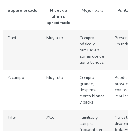
Supermercado
Nivel de
Mejor para
Punto 
ahorro
aproximado
Dani
Muy alto
Compra
Presenci
básica y
limitada
familiar en
zonas donde
tiene tiendas
Alcampo
Muy alto
Compra
Puede
grande,
provoca
despensa,
compras
marca blanca
impulsiv
y packs
Tifer
Alto
Familias y
No está
compra
disponib
frecuente en
toda Es