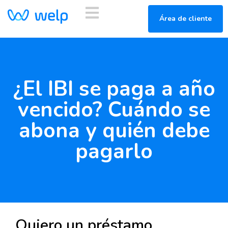
Área de cliente
¿El IBI se paga a año
vencido? Cuándo se
abona y quién debe
pagarlo
Quiero un préstamo