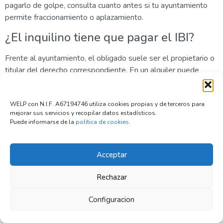
pagarlo de golpe, consulta cuanto antes si tu ayuntamiento
permite fraccionamiento o aplazamiento.
¿El inquilino tiene que pagar el IBI?
Frente al ayuntamiento, el obligado suele ser el propietario o
titular del derecho correspondiente. En un alquiler puede
pactarse otra cosa, pero debe estar recogido correctamente
en el contrato.
WELP con N.I.F. A67194746 utiliza cookies propias y de terceros para
¿Dónde miro cuándo se paga el IBI en
mejorar sus servicios y recopilar datos estadísticos.
Puede informarse de la
política de cookies.
mi ciudad?
En la web del ayuntamiento, en la sede electrónica municipal
Acceptar
o en el calendario fiscal del año en curso. También puedes
revisar el recibo del año anterior si no ha cambiado el sistema
Rechazar
de cobro.
Configuracion
¿El valor de mercado de mi vivienda
determina el IBI?