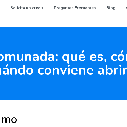
Solicita un credit
Preguntas Frecuentes
Blog
munada: qué es, có
uándo conviene abrir
amo