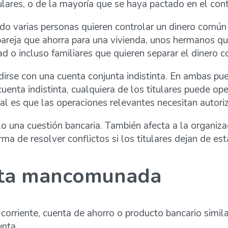
tulares, o de la mayoría que se haya pactado en el cont
ndo varias personas quieren controlar un dinero comú
pareja que ahorra para una vivienda, unos hermanos qu
ad o incluso familiares que quieren separar el dinero 
e con una cuenta conjunta indistinta. En ambas puede 
enta indistinta, cualquiera de los titulares puede op
l es que las operaciones relevantes necesitan autoriz
o una cuestión bancaria. También afecta a la organizació
rma de resolver conflictos si los titulares dejan de es
enta mancomunada
riente, cuenta de ahorro o producto bancario similar 
unta.