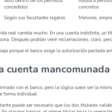
Solo dentro de los permisos
Ayuda a persona
concedidos
concretos
Según sus facultades legales
Menores, empres
vida real cambia mucho. En una cuenta indistinta, un ti
sona. Después podrían venir reclamaciones, claro, per
ja porque el banco exige la autorización pactada ant
a cuenta mancomunada e
rmado con el banco, pero la lógica suele ser la misma:
 forma individual.
tante puede ser necesario que los dos titulares valide
 En algunos bancos, el primer titular inicia la operació