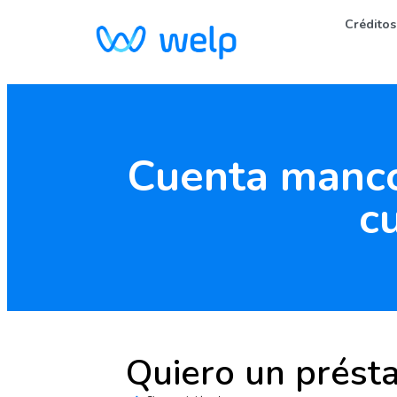
Créditos
Cuenta manco
c
Quiero un prést