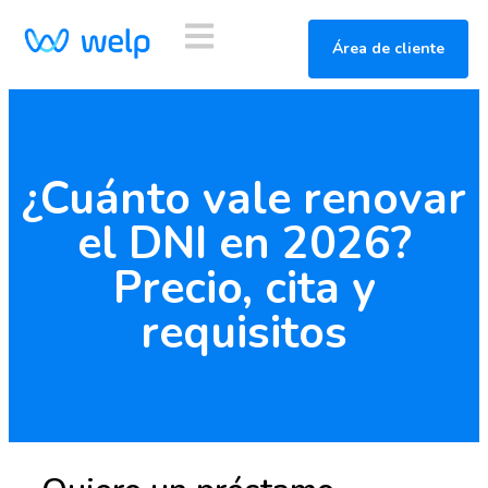
Área de cliente
¿Cuánto vale renovar
el DNI en 2026?
Precio, cita y
requisitos