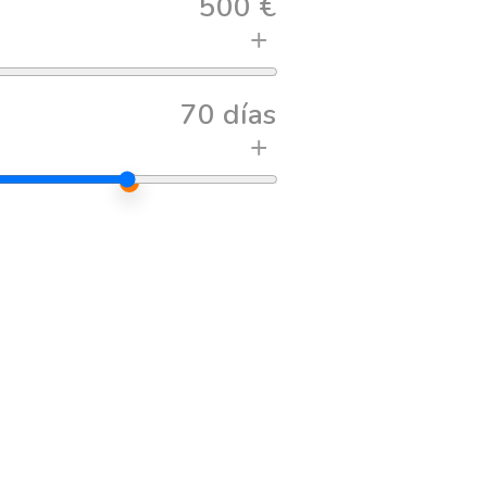
500 €
+
70 días
+