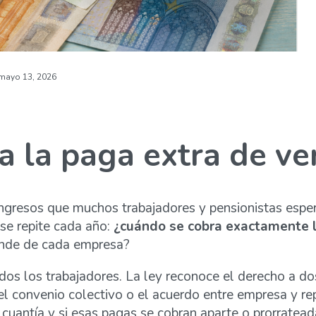
mayo 13, 2026
a la paga extra de v
ngresos que muchos trabajadores y pensionistas esper
a se repite cada año:
¿cuándo se cobra exactamente l
pende de cada empresa?
os los trabajadores. La ley reconoce el derecho a dos 
el convenio colectivo o el acuerdo entre empresa y re
cuantía y si esas pagas se cobran aparte o prorratea