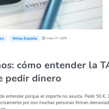
es
Welp España
mayo 27, 2026
s: cómo entender la TAE
e pedir dinero
e entender porque el importe no asusta. Pedir 50 €,
precisamente por eso muchas personas firman demasiado
ver.