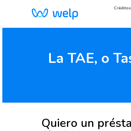
Créditos
La TAE, o Ta
Quiero un prést