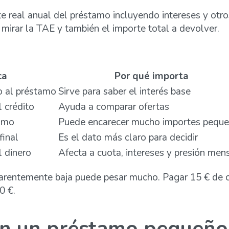
ste real anual del préstamo incluyendo intereses y otr
irar la TAE y también el importe total a devolver.
ca
Por qué importa
o al préstamo
Sirve para saber el interés base
l crédito
Ayuda a comparar ofertas
tamo
Puede encarecer mucho importes pequ
final
Es el dato más claro para decidir
l dinero
Afecta a cuota, intereses y presión men
arentemente baja puede pesar mucho. Pagar 15 € de c
0 €.
on un préstamo pequeño