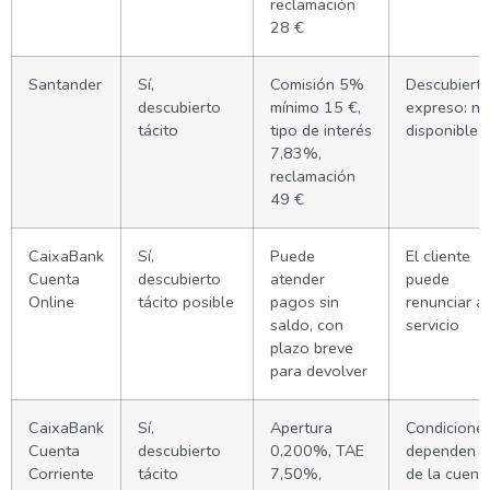
reclamación
28 €
Santander
Sí,
Comisión 5%
Descubiert
descubierto
mínimo 15 €,
expreso: no
tácito
tipo de interés
disponible
7,83%,
reclamación
49 €
CaixaBank
Sí,
Puede
El cliente
Cuenta
descubierto
atender
puede
Online
tácito posible
pagos sin
renunciar al
saldo, con
servicio
plazo breve
para devolver
CaixaBank
Sí,
Apertura
Condicione
Cuenta
descubierto
0,200%, TAE
dependen
Corriente
tácito
7,50%,
de la cuent