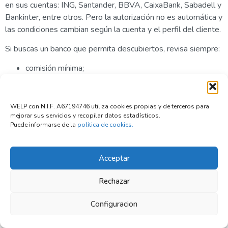
en sus cuentas: ING, Santander, BBVA, CaixaBank, Sabadell y
Bankinter, entre otros. Pero la autorización no es automática y
las condiciones cambian según la cuenta y el perfil del cliente.
Si buscas un banco que permita descubiertos, revisa siempre:
comisión mínima;
interés deudor;
gastos de reclamación;
plazo para devolver el saldo;
WELP con N.I.F. A67194746 utiliza cookies propias y de terceros para
mejorar sus servicios y recopilar datos estadísticos.
posibilidad de renunciar al descubierto;
Puede informarse de la
política de cookies.
alertas de saldo;
condiciones de la cuenta.
Y si lo que necesitas no es cubrir un recibo aislado, sino
Acceptar
resolver una falta puntual de liquidez, compara opciones antes
de dejar que el banco decida por ti. El descubierto puede
Rechazar
parecer cómodo porque ocurre solo, pero precisamente por
eso muchas veces sale caro.
Configuracion