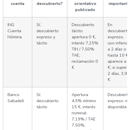
cuenta
descubierto?
orientativo
important
publicado
ING
Sí,
Descubierto
En
Cuenta
descubierto
tácito:
descubierto
Nómina
expreso y
apertura 0 €,
expreso,
tácito
interés 7,25%
uso inferior
TIN / 7,50%
a 2 días o
TAE,
hasta 10 €
reclamación 0
aparece a 0
€
€; si supera
2 días, 3,99
€
Banco
Sí,
Apertura
Descubiert
Sabadell
descubierto
4,5% mínimo
expreso: no
tácito
15 €, interés
disponible
nominal
7,19% / TAE
7,50%,