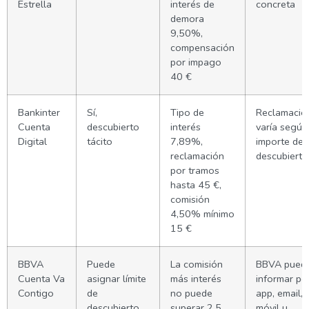
Estrella
interés de
concreta
demora
9,50%,
compensación
por impago
40 €
Bankinter
Sí,
Tipo de
Reclamació
Cuenta
descubierto
interés
varía según
Digital
tácito
7,89%,
importe del
reclamación
descubierto
por tramos
hasta 45 €,
comisión
4,50% mínimo
15 €
BBVA
Puede
La comisión
BBVA pued
Cuenta Va
asignar límite
más interés
informar po
Contigo
de
no puede
app, email,
descubierto
superar 2,5
móvil u