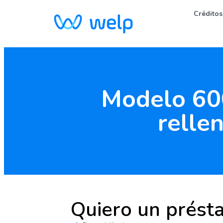
Créditos
Modelo 60
relle
Quiero un prést