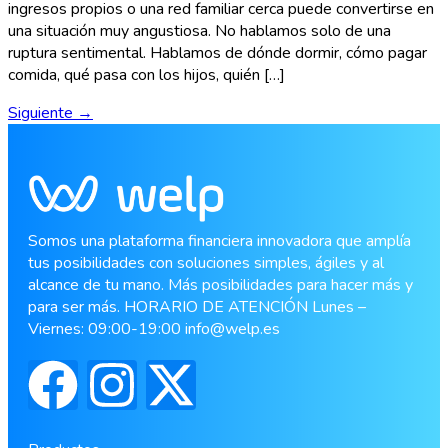
ingresos propios o una red familiar cerca puede convertirse en
una situación muy angustiosa. No hablamos solo de una
ruptura sentimental. Hablamos de dónde dormir, cómo pagar
comida, qué pasa con los hijos, quién […]
Siguiente
→
Somos una plataforma financiera innovadora que amplía
tus posibilidades con soluciones simples, ágiles y al
alcance de tu mano. Más posibilidades para hacer más y
para ser más. HORARIO DE ATENCIÓN Lunes –
Viernes: 09:00-19:00
info@welp.es