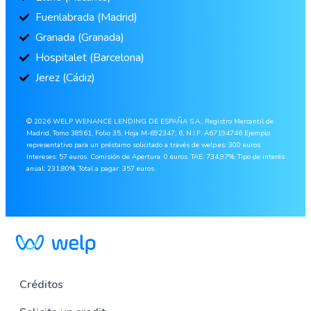
Fuenlabrada (Madrid)
Granada (Granada)
Hospitalet (Barcelona)
Jerez (Cádiz)
© 2026 WELP WENANCE LENDING DE ESPAÑA S.A., Registro Mercantil de
Madrid, Tomo 38961, Folio 35, Hoja M-692347, 6, N.I.F. A67194746 Ejemplo
representativo para un préstamo solicitado a través de welp.es: 300 euros.
Intereses: 57 euros. Comisión de Apertura: 0 euros. TAE: 734,97%. Tipo de interés
anual: 231,80%. Total a pagar: 357 euros.
Créditos