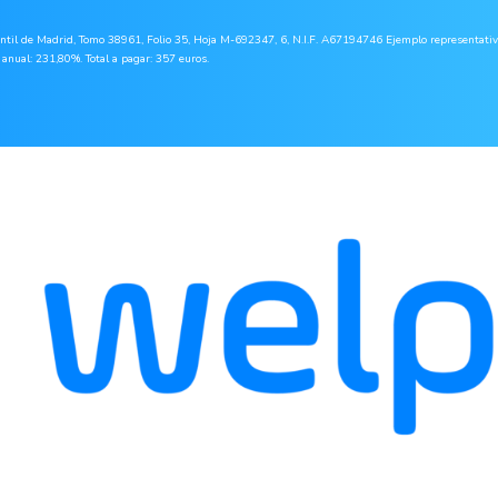
Madrid, Tomo 38961, Folio 35, Hoja M-692347, 6, N.I.F. A67194746 Ejemplo representativo par
anual: 231,80%. Total a pagar: 357 euros.