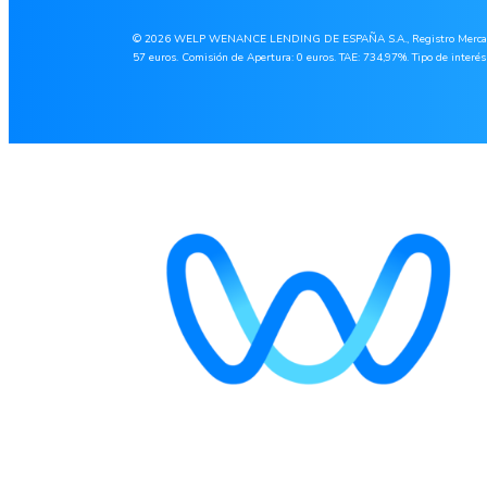
© 2026 WELP WENANCE LENDING DE ESPAÑA S.A., Registro Mercantil de 
57 euros. Comisión de Apertura: 0 euros. TAE: 734,97%. Tipo de interés 