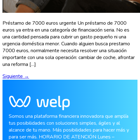
Préstamo de 7000 euros urgente Un préstamo de 7000
euros ya entra en una categoría de financiación seria. No es
una cantidad pensada para cubrir un gasto pequeño ni una
urgencia doméstica menor. Cuando alguien busca prestamo
7000 euros, normalmente necesita resolver una situación
importante con una sola operación: cambiar de coche, afrontar
una reforma […]
Siguiente
→
Somos una plataforma financiera innovadora que amplía
tus posibilidades con soluciones simples, ágiles y al
alcance de tu mano. Más posibilidades para hacer más y
para ser más. HORARIO DE ATENCIÓN Lunes –